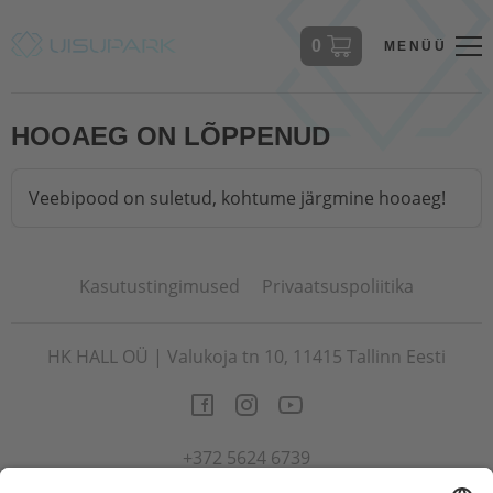
0
MENÜÜ
HOOAEG ON LÕPPENUD
Veebipood on suletud, kohtume järgmine hooaeg!
Kasutustingimused
Privaatsuspoliitika
HK HALL OÜ | Valukoja tn 10, 11415 Tallinn Eesti
+372 5624 6739
info@uisupark.ee